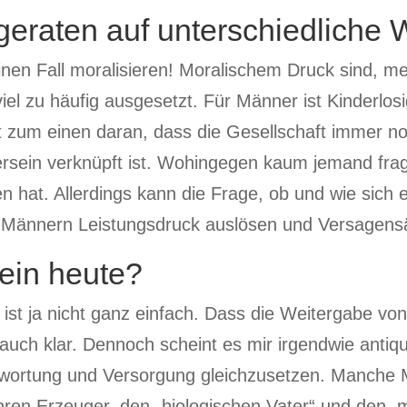
eraten auf unterschiedliche 
einen Fall moralisieren! Moralischem Druck sind, m
el zu häufig ausgesetzt. Für Männer ist Kinderlosi
t zum einen daran, dass die Gesellschaft immer noc
rsein verknüpft ist. Wohingegen kaum jemand fragt
hat. Allerdings kann die Frage, ob und wie sich e
len Männern Leistungsdruck auslösen und Versagen
ein heute?
s ist ja nicht ganz einfach. Dass die Weitergabe v
auch klar. Dennoch scheint es mir irgendwie antiq
wortung und Versorgung gleichzusetzen. Manche M
hren Erzeuger, den „biologischen Vater“ und den, m